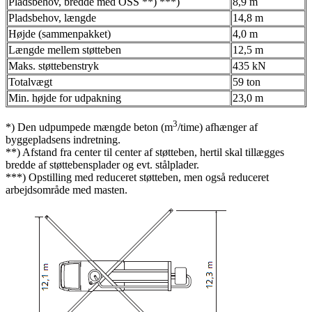
Pladsbehov, bredde med OSS **) ***)
8,9 m
Pladsbehov, længde
14,8 m
Højde (sammenpakket)
4,0 m
Længde mellem støtteben
12,5 m
Maks. støttebenstryk
435 kN
Totalvægt
59 ton
Min. højde for udpakning
23,0 m
3
*) Den udpumpede mængde beton (m
/time) afhænger af
byggepladsens indretning.
**) Afstand fra center til center af støtteben, hertil skal tillægges
bredde af støttebensplader og evt. stålplader.
***) Opstilling med reduceret støtteben, men også reduceret
arbejdsområde med masten.