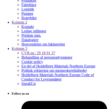
Produkter
Fabrikker
Logistik
Pumper
Roterbiler
Kolumn 2
Kontakt
Ledige stillinger
Prisliste mm.
Datalogger
Henvendelse om fakturering
Kolumn 3
CVR-nr.: 29 18 91 37
Behandling af personoplysninger
Cookie policy
En del af Heidelberg Materials Northern Europe
Politisk erklæring om menneskerettigheder
Heidelberg Materials Northern Europe Code of
Conduct for Leverandører
SpeakUp
Follow us on