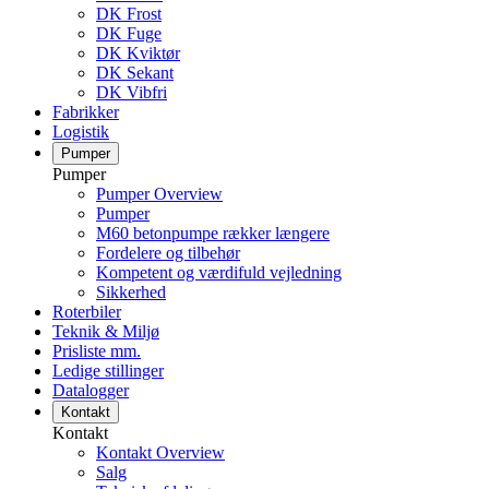
DK Frost
DK Fuge
DK Kviktør
DK Sekant
DK Vibfri
Fabrikker
Logistik
Pumper
Pumper
Pumper Overview
Pumper
M60 betonpumpe rækker længere
Fordelere og tilbehør
Kompetent og værdifuld vejledning
Sikkerhed
Roterbiler
Teknik & Miljø
Prisliste mm.
Ledige stillinger
Datalogger
Kontakt
Kontakt
Kontakt Overview
Salg