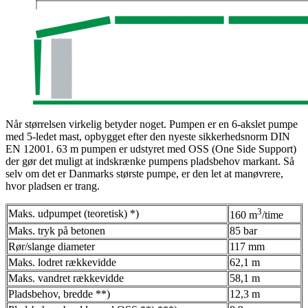
Når størrelsen virkelig betyder noget. Pumpen er en 6-akslet pumpe
med 5-ledet mast, opbygget efter den nyeste sikkerhedsnorm DIN
EN 12001. 63 m pumpen er udstyret med OSS (One Side Support)
der gør det muligt at indskrænke pumpens pladsbehov markant. Så
selv om det er Danmarks største pumpe, er den let at manøvrere,
hvor pladsen er trang.
3
Maks. udpumpet (teoretisk) *)
160 m
/time
Maks. tryk på betonen
85 bar
Rør/slange diameter
117 mm
Maks. lodret rækkevidde
62,1 m
Maks. vandret rækkevidde
58,1 m
Pladsbehov, bredde **)
12,3 m