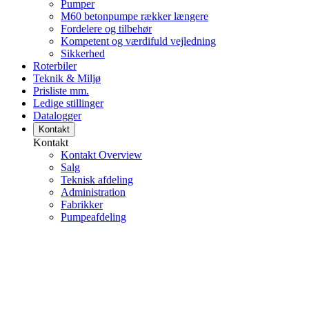
Pumper
M60 betonpumpe rækker længere
Fordelere og tilbehør
Kompetent og værdifuld vejledning
Sikkerhed
Roterbiler
Teknik & Miljø
Prisliste mm.
Ledige stillinger
Datalogger
Kontakt
Kontakt
Kontakt Overview
Salg
Teknisk afdeling
Administration
Fabrikker
Pumpeafdeling