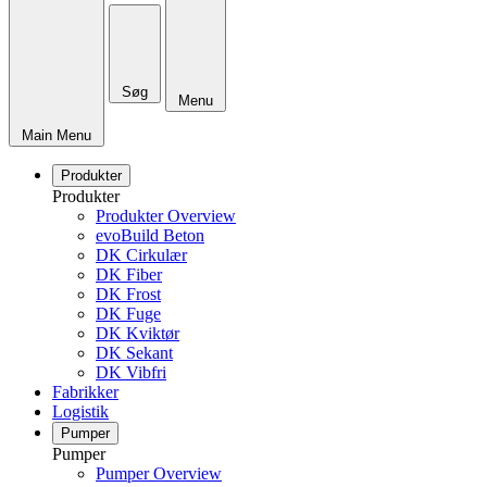
Søg
Menu
Main Menu
Produkter
Produkter
Produkter Overview
evoBuild Beton
DK Cirkulær
DK Fiber
DK Frost
DK Fuge
DK Kviktør
DK Sekant
DK Vibfri
Fabrikker
Logistik
Pumper
Pumper
Pumper Overview