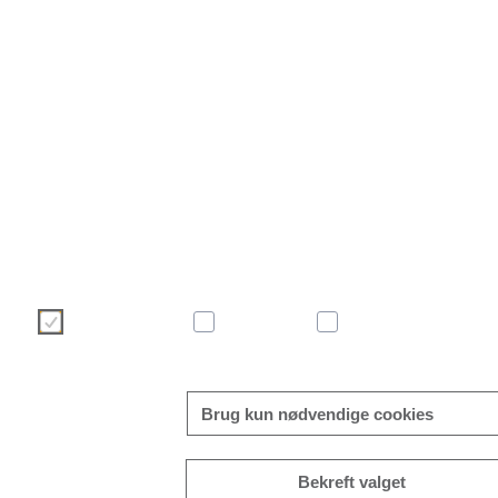
Vi bruger cookies til at gøre din brugeroplevelse på vores 
effektiv. Foretag venligst dit valg af cookies ved hjælp af k
information om cookies kan findes direkte i dette banner og i vor
Nødvendige
Komfort
Statistik
Brug kun nødvendige cookies
Bekreft valget