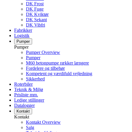
DK Frost
DK Fuge
DK Kviktør
DK Sekant
DK Vibfri
Fabrikker
Logistik
Pumper
Pumper
Pumper Overview
Pumper
M60 betonpumpe rækker længere
Fordelere og tilbehør
Kompetent og værdifuld vejledning
Sikkerhed
Roterbiler
Teknik & Miljø
Prisliste mm.
Ledige stillinger
Datalogger
Kontakt
Kontakt
Kontakt Overview
Salg