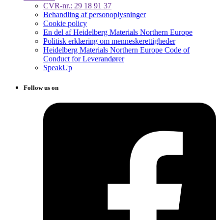
CVR-nr.: 29 18 91 37
Behandling af personoplysninger
Cookie policy
En del af Heidelberg Materials Northern Europe
Politisk erklæring om menneskerettigheder
Heidelberg Materials Northern Europe Code of
Conduct for Leverandører
SpeakUp
Follow us on