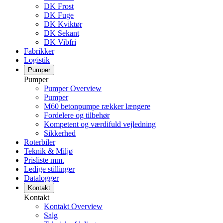
DK Frost
DK Fuge
DK Kviktør
DK Sekant
DK Vibfri
Fabrikker
Logistik
Pumper
Pumper
Pumper Overview
Pumper
M60 betonpumpe rækker længere
Fordelere og tilbehør
Kompetent og værdifuld vejledning
Sikkerhed
Roterbiler
Teknik & Miljø
Prisliste mm.
Ledige stillinger
Datalogger
Kontakt
Kontakt
Kontakt Overview
Salg