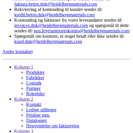
faktura.beton.dnk@heidelbergmaterials.com
Rekvirering af kontoudtog til kunder sendes til:
kredit.beton.dnk@heidelbergmaterials.com
Kontoudtog og fakturaer fra vores leverandører sendes til:
invoices.dnk@heidelbergmaterials.com
og spørgsmål til dette
sendes til:
neu.leverantorsreskontra@heidelbergmaterials.com
Spørgsmål om kontoen, er noget betalt eller ikke sendes til:
kund.dnk@heidelbergmaterials.com
Andre kontakter
Kolumn 1
Produkter
Fabrikker
Logistik
Pumper
Roterbiler
Kolumn 2
Kontakt
Ledige stillinger
Prisliste mm.
Datalogger
Henvendelse om fakturering
Kolumn 3