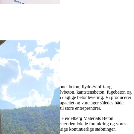
. Vi leverer dagligt både traditionel beton, flyde-/vibfri- og
sætmålsbeton i alle styrker. Gulvbeton, kantstensbeton, fugebeton og
grusbeton er også en del af den daglige betonlevering. Vi producerer
på moderne værker, med høj kapacitet og varetager således både
levering af beton til private og til store entreprenører.
Vores kunder vender tilbage til Heidelberg Materials Beton
Danmark A/S, fordi de værdsætter den lokale forankring og vores
evne til at styre store og langvarige kontinuerlige støbninger.