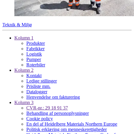
Teknik & Miljø
Kolumn 1
Produkter
Fabrikker
Logistik
Pumper
Roterbiler
Kolumn 2
Kontakt
Ledige stillinger
Prisliste mm.
Datalogger
Henvendelse om fakturering
Kolumn 3
CVR-nr.: 29 18 91 37
Behandling af personoplysninger
Cookie policy
En del af Heidelberg Materials Northern Europe
Politisk erklæring om menneskerettigheder