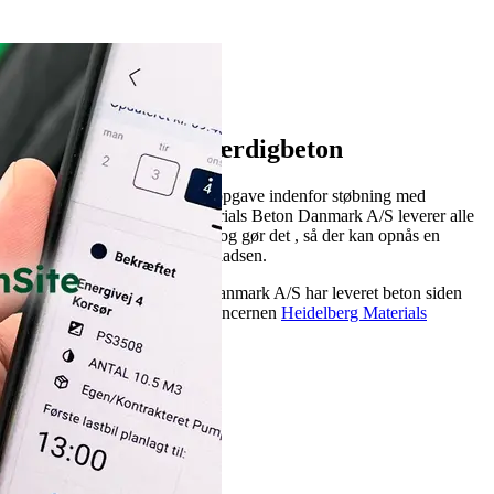
1
2
3
Vi taler flydende færdigbeton
Og vi taler om at løse enhver opgave indenfor støbning med
færdigbeton. Heidelberg Materials Beton Danmark A/S leverer alle
gængse former for betontyper og gør det , så der kan opnås en
optimal støberytme på byggepladsen.
Heidelberg Materials Beton Danmark A/S har leveret beton siden
1946 og er i dag medlem af koncernen
Heidelberg Materials