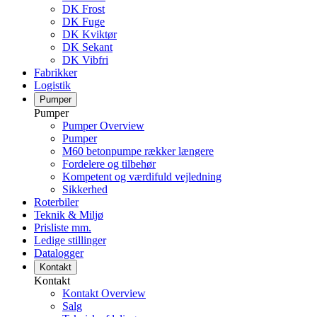
DK Frost
DK Fuge
DK Kviktør
DK Sekant
DK Vibfri
Fabrikker
Logistik
Pumper
Pumper
Pumper Overview
Pumper
M60 betonpumpe rækker længere
Fordelere og tilbehør
Kompetent og værdifuld vejledning
Sikkerhed
Roterbiler
Teknik & Miljø
Prisliste mm.
Ledige stillinger
Datalogger
Kontakt
Kontakt
Kontakt Overview
Salg