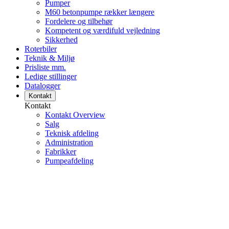
Pumper
M60 betonpumpe rækker længere
Fordelere og tilbehør
Kompetent og værdifuld vejledning
Sikkerhed
Roterbiler
Teknik & Miljø
Prisliste mm.
Ledige stillinger
Datalogger
Kontakt
Kontakt
Kontakt Overview
Salg
Teknisk afdeling
Administration
Fabrikker
Pumpeafdeling