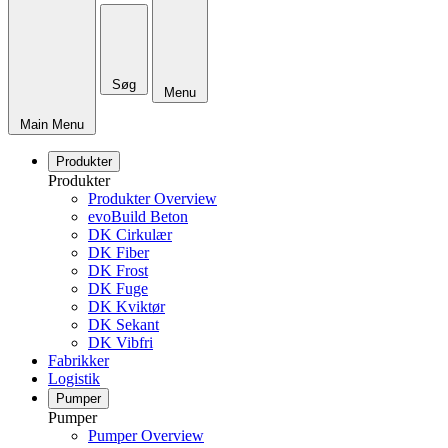
Søg
Menu
Main Menu
Produkter
Produkter
Produkter Overview
evoBuild Beton
DK Cirkulær
DK Fiber
DK Frost
DK Fuge
DK Kviktør
DK Sekant
DK Vibfri
Fabrikker
Logistik
Pumper
Pumper
Pumper Overview